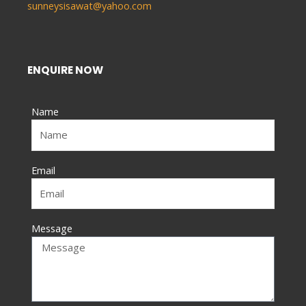
sunneysisawat@yahoo.com
ENQUIRE NOW
Name
Email
Message